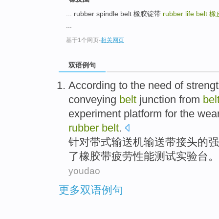
... rubber spindle belt 橡胶锭带
rubber life belt
橡
...
基于1个网页
-
相关网页
双语例句
According to
the
need
of
streng
conveying
belt
junction
from
bel
experiment
platform
for
the
wea
rubber
belt
.
针对
带
式
输送机输送带
接头
的
强
了
橡胶
带
疲劳
性能
测试
实验
台
。
youdao
更多双语例句