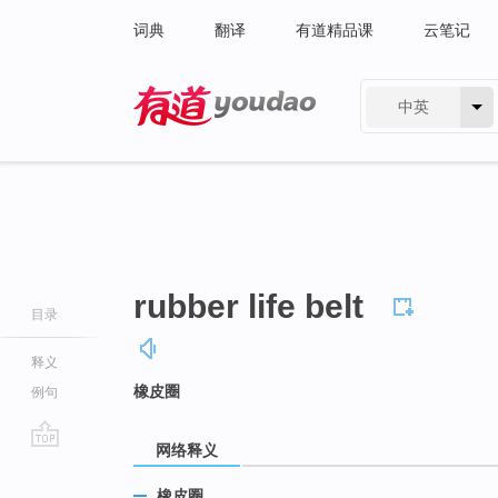
词典
翻译
有道精品课
云笔记
中英
有道 - 网易旗下搜索
rubber life belt
目录
释义
橡皮圈
例句
网络释义
go
top
橡皮圈