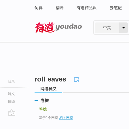
词典
翻译
有道精品课
云笔记
中英
有道 - 网易旗下搜索
roll eaves
目录
网络释义
释义
卷檐
翻译
卷檐
基于1个网页
-
相关网页
go
top