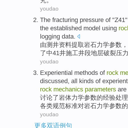
究
。
youdao
The
fracturing
pressure
of "Z41
the
established
model
using
roc
logging
data
.
由
测井
资料
提取
岩石
力学
参数
，
了中41
井
施工井段地层破裂压
youdao
Experiential
methods
of
rock
me
discussed
,
all kinds of
experient
rock
mechanics
parameters
are
讨论了
岩体
力学
参数
的
经验
处理
各类
规范
标准对
岩石
力学参数的
youdao
更多双语例句