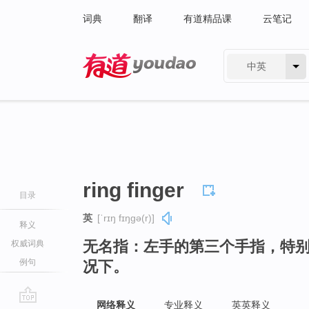
词典
翻译
有道精品课
云笔记
中英
有道 - 网易旗下搜索
ring finger
目录
英
[ˈrɪŋ fɪŋɡə(r)]
释义
无名指：左手的第三个手指，特
权威词典
例句
况下。
网络释义
专业释义
英英释义