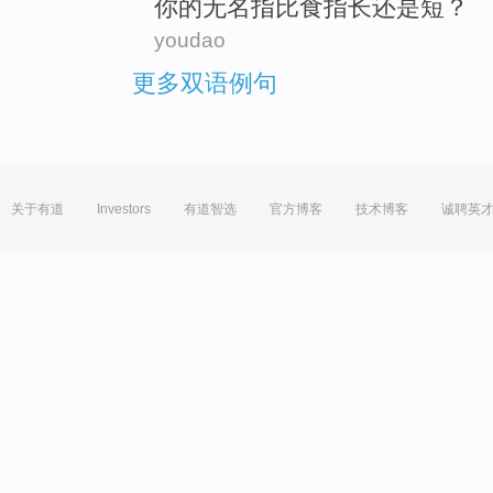
你
的
无名指
比
食指
长
还是
短
？
youdao
更多双语例句
关于有道
Investors
有道智选
官方博客
技术博客
诚聘英