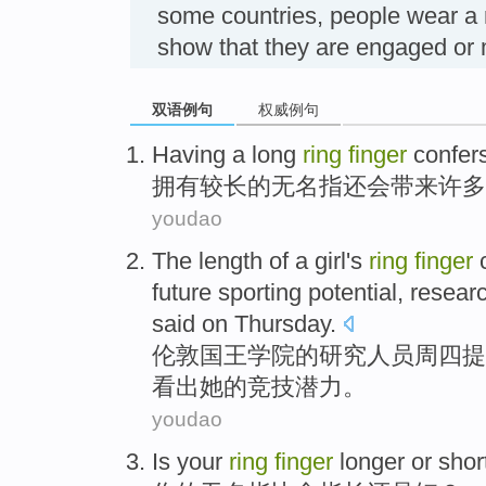
some countries, people wear a ri
show that they are engaged o
双语例句
权威例句
Having
a long
ring
finger
confer
拥有
较
长的
无名指
还会带来
许多
youdao
The
length
of
a
girl
's
ring
finger
future sporting
potential
,
resear
said on Thursday
.
伦敦
国王
学院
的研究
人员
周四
提
看出
她
的
竞技
潜力
。
youdao
Is
your
ring
finger
longer
or
shor