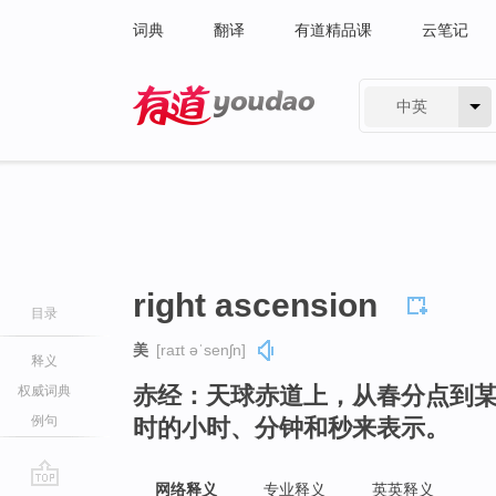
词典
翻译
有道精品课
云笔记
中英
有道 - 网易旗下搜索
right ascension
目录
美
[raɪt əˈsenʃn]
释义
赤经：天球赤道上，从春分点到
权威词典
例句
时的小时、分钟和秒来表示。
网络释义
专业释义
英英释义