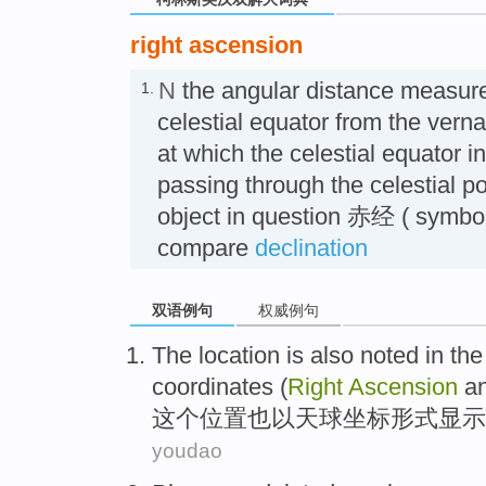
right ascension
N
the angular distance measur
1.
celestial equator from the verna
at which the celestial equator in
passing through the celestial p
object in question 赤经 ( symbo
compare
declination
双语例句
权威例句
The
location
is also
noted in
the
coordinates
(
Right
Ascension
a
这个
位置
也
以
天球
坐标
形式显示
youdao