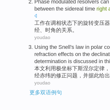
Phase modulated resolvers
can
between
the sidereal
time
right
工作在
调相
状态下
的
旋转变压器
经、时角的
关系
。
youdao
Using the
Snell's
law
in
polar
co
refraction effects
on the
declinat
determination is
discussed
in th
本文
利用
极坐标
下斯涅
尔
定律
，
经赤纬的修正问题，
并
据此给出
youdao
更多双语例句