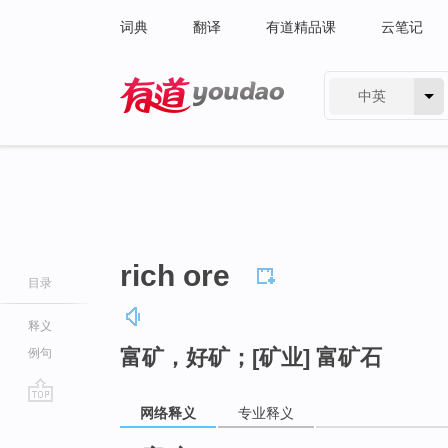
词典
翻译
有道精品课
云笔记
中英
有道 - 网易旗下搜索
rich ore
目录
释义
富矿，好矿；[矿业] 富矿石
例句
网络释义
专业释义
go
top