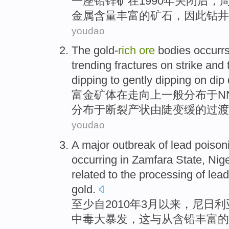
一
座
铅锌矿
在
1990年
关闭
后
，
金属含量丰富
的矿石
，
因此钻井
youdao
The
gold-
rich
ore
bodies occurr
trending
fractures
on
strike and 
dipping
to gently dipping
on
dip 
富金
矿体
在
走向上一般分布于
N
分布于
断裂
产状由
陡变缓
的过渡
youdao
A
major
outbreak
of
lead poison
occurring
in Zamfara
State
,
Nige
related
to
the
processing
of
lead
gold
.
至少
自
2010年
3月
以来
，
尼日利
中毒
大
暴发
，
这
与从含铅丰富
的