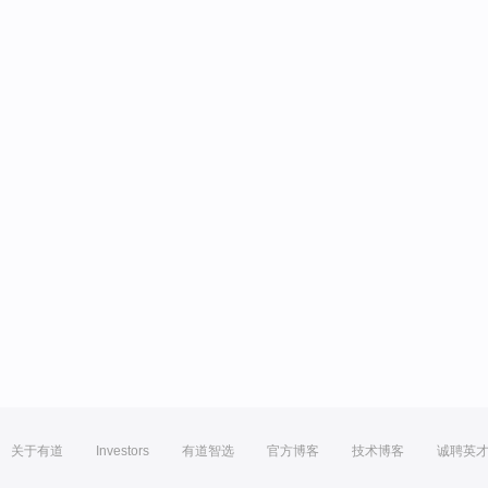
关于有道
Investors
有道智选
官方博客
技术博客
诚聘英