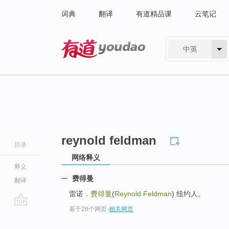
词典
翻译
有道精品课
云笔记
中英
有道 - 网易旗下搜索
reynold feldman
目录
网络释义
释义
费得曼
翻译
雷诺．
费得曼
(
Reynold Feldman
) 纽约人。
基于28个网页
-
相关网页
go
top