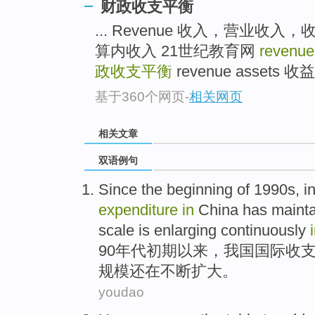
财政收支平衡
... Revenue 收入，营业收入，收益 r
算内收入 21世纪教育网
revenue
政收支平衡
revenue assets 收益
基于360个网页
-
相关网页
相关文章
双语例句
Since
the beginning
of 1990
s
,
i
expenditure
in
China
has
maint
scale
is enlarging
continuously
90
年代
初期
以来
，
我国
国际
收
规模
还
在
不断
扩大。
youdao