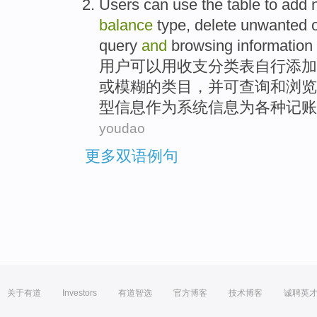
Users
can
use
the
table
to
add
balance
type
,
delete
unwanted
query
and
browsing
information
用户
可以
用
收支
分类
表
自行
添加
或
模糊
的
类
目，
并
可
查询
和
浏览
型信息作为系统信息为各种记账
youdao
更多双语例句
关于有道
Investors
有道智选
官方博客
技术博客
诚聘英