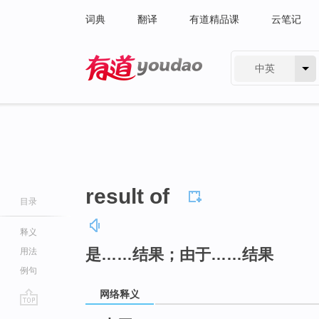
词典
翻译
有道精品课
云笔记
中英
有道 - 网易旗下搜索
result of
目录
释义
是……结果；由于……结果
用法
例句
网络释义
go