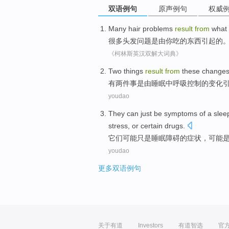
双语例句
原声例句
权威
Many
hair
problems
result
from
what
很多
头发
问题
是
由
你
吃
的
东西
引起的
《柯林斯英汉双解大词典》
Two
things
result
from
these
change
有两
件事
是
由
睡眠中
呼吸
控制
的
变化
youdao
They
can
just be
symptoms
of a
slee
stress
,
or
certain
drugs
.
它们
可能
只是
睡眠
障碍
的
症状
，可能
youdao
更多双语例句
关于有道
Investors
有道智选
官