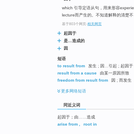
top
which 引导定语从句，用来形容experie
lecture而产生的。不知道解释的清楚
基于803个网页
-
相关网页
起因于
是…造成的
因
短语
to result from
发生 ; 因…引起 ; 起因于
result from a cause
由某一原因所致
freedom from result from
因 ; 而发生
更多
网络短语
同近义词
起因于；由……造成
arise from
,
root in