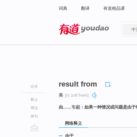
词典
翻译
有道精品课
中
有道 - 网易旗下搜索
result from
目录
美
[rɪˈzʌlt frəm]
释义
由……引起：如果一种情况或问题是由于
用法
例句
网络释义
go
由于