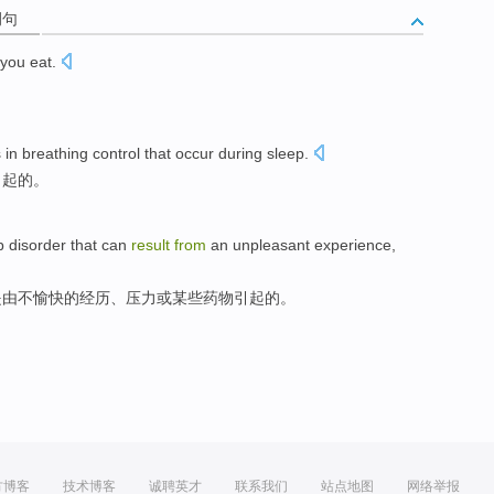
例句
you
eat
.
。
s
in
breathing
control
that occur
during
sleep.
引起的。
p
disorder
that
can
result
from
an unpleasant
experience
,
是
由
不
愉快
的
经历
、
压力
或
某些药物引起的。
方博客
技术博客
诚聘英才
联系我们
站点地图
网络举报