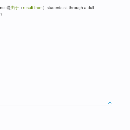
nce是
由于
（
result from
）students sit through a dull
不？