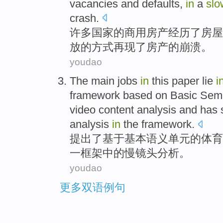
vacancies
and
defaults
,
in
a
slo
crash
.
许多
国家
的
商用
房产
经历
了
房屋
放的
方式再现
了房产的崩溃。
youdao
The main jobs
in
this
paper
lie
i
framework
based on
Basic
Sema
video
content
analysis
and has
analysis
in
the framework.
提出
了
基于
基本
语义
单元
的
体育
一
框架
中的
慢镜头
分析。
youdao
更多双语例句