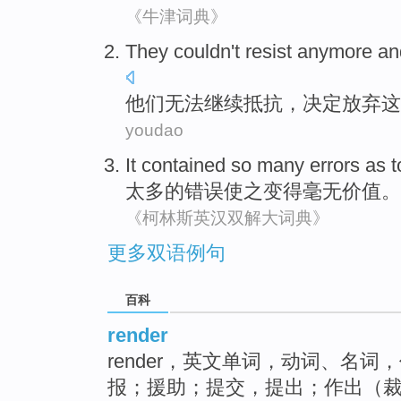
《牛津词典》
They
couldn't
resist anymore
an
他们
无法
继续
抵抗
，
决定
放弃
这
youdao
It contained
so many
errors
as
太多
的
错误
使
之变得毫无价值
。
《柯林斯英汉双解大词典》
更多双语例句
百科
render
render，英文单词，动词、名
报；援助；提交，提出；作出（