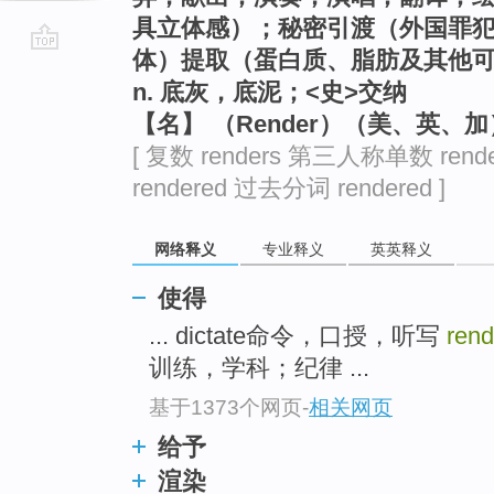
具立体感）；秘密引渡（外国罪
体）提取（蛋白质、脂肪及其他
go
n. 底灰，底泥；<史>交纳
top
【名】 （Render）（美、英、
[ 复数 renders 第三人称单数 rend
rendered 过去分词 rendered ]
网络释义
专业释义
英英释义
使得
... dictate命令，口授，听写
rend
训练，学科；纪律 ...
基于1373个网页
-
相关网页
给予
渲染