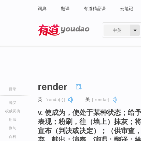
词典
翻译
有道精品课
云笔记
中英
有道 - 网易旗下搜索
render
目录
英
[ˈrendə(r)]
美
[ˈrendər]
释义
v. 使成为，使处于某种状态；
权威词典
用法
表现；粉刷，往（墙上）抹灰；
例句
宣布（判决或决定）；（供审查，
百科
弃，献出；演奏，演唱；翻译；