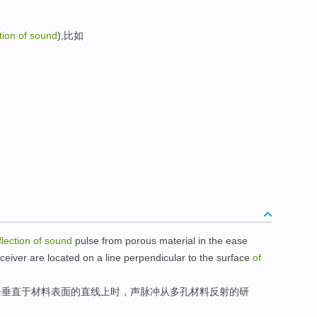
ction of sound
),比如
flection
of
sound
pulse
from
porous
material
in
the ease
ceiver
are located on
a line perpendicular
to the
surface
of
条垂直于
材料
表面
的
直线
上时，
声
脉冲
从
多孔
材料
反射
的
研