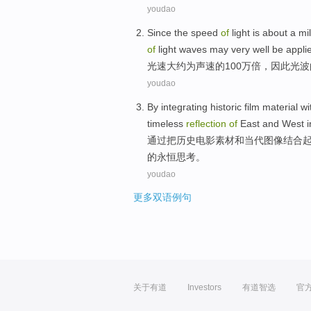
youdao
Since the
speed
of
light is
about
a mil
of
light waves
may
very well
be appli
光速
大约
为
声速
的
100万
倍
，因此
光波
youdao
By
integrating
historic
film
material
wi
timeless
reflection
of
East
and West
i
通过
把
历史
电影
素材
和
当代
图像
结合
的
永恒
思考
。
youdao
更多双语例句
关于有道
Investors
有道智选
官