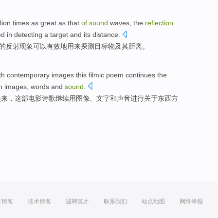
lion
times as great as
that
of
sound
waves
, the
reflection
ed
in
detecting
a
target
and its
distance
.
的
反射现象
可以
有效
地
用来
探测
目标物
及其
距离
。
th
contemporary
images
this
filmic
poem
continues
the
n
images,
words
and
sound
.
起来，
这部
电影
诗歌
继续
用
图像、
文字
和
声音
进行
关于
东西方
方博客
技术博客
诚聘英才
联系我们
站点地图
网络举报