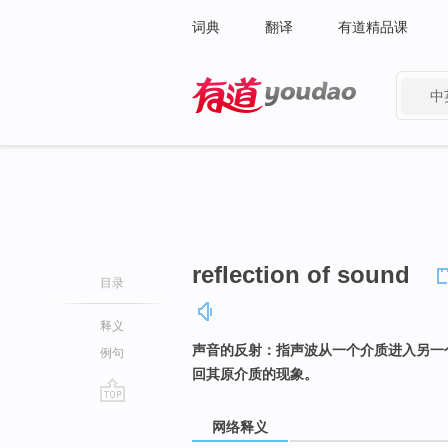
词典
翻译
有道精品课
中
有道 - 网易旗下搜索
reflection of sound
目录
释义
声音的反射：指声波从一个介质进入另一
例句
回其原介质的现象。
go
网络释义
top