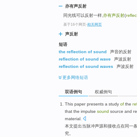
亦有声反射
同光线可以反射一样,
亦有声反射
(
refle
基于16个网页
-
相关网页
声反射
短语
the reflection of sound
声音的反射
reflection of sound wave
声波反射
reflection of sound waves
声波反射
更多
网络短语
双语例句
权威例句
This paper
presents
a
study
of
the
re
that the
impulse
sound
source
and
re
material
.
本文
提出
当
脉冲
声源
和
接收点
在
同一
究
。