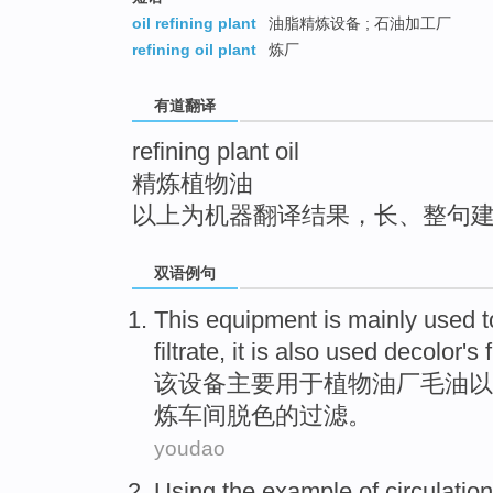
top
oil refining plant
油脂精炼设备 ; 石油加工厂
refining oil plant
炼厂
有道翻译
refining plant oil
精炼植物油
以上为机器翻译结果，长、整句
双语例句
This
equipment
is
mainly
used
t
filtrate
,
it is also
used
decolor
's 
该
设备
主要
用于
植物
油厂毛
油
以
炼
车间
脱色
的过滤。
youdao
Using the
example
of
circulation