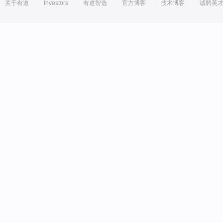
关于有道
Investors
有道智选
官方博客
技术博客
诚聘英