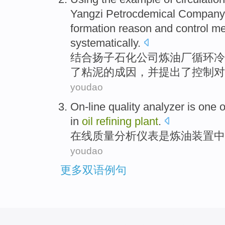
Yangzi
Petrocdemical
Company
formation
reason
and
control
me
systematically
.
结合
扬子
石化
公司
炼油厂
循环
冷
了
粘
泥
的
成因
，
并
提出了
控制
对
youdao
On-line
quality
analyzer
is
one
o
in
oil
refining
plant
.
在线
质量
分析
仪表
是
炼油
装置
中
youdao
更多双语例句