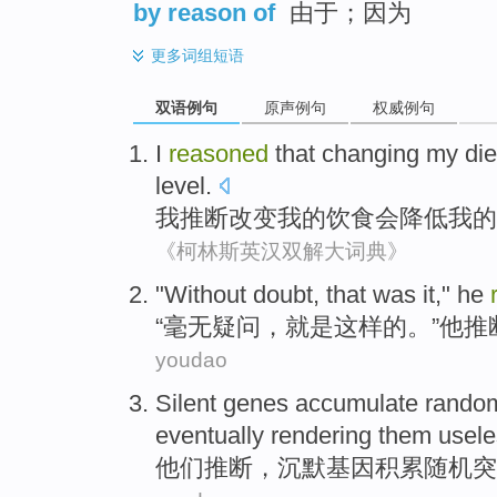
by reason of
由于；因为
更多
词组短语
双语例句
原声例句
权威例句
I
reasoned
that
changing
my
die
level
.
我
推断
改变
我
的
饮食
会
降低
我的
《柯林斯英汉双解大词典》
"
Without doubt
,
that was
it
,"
he
“
毫无
疑问，
就是
这样
的。”
他
推
youdao
Silent
genes
accumulate
rando
eventually
rendering
them
usele
他们
推断
，
沉默
基因
积累
随机
突