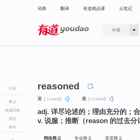
词典
翻译
有道精品课
云笔记
中英
有道 - 网易旗下搜索
reasoned
目录
英
[ˈriːzənd]
美
[ˈriːzənd]
释义
adj. 详尽论述的；理由充分的；
权威词典
用法
v. 说服；推断（reason 的过去
例句
网络释义
专业释义
英英释义