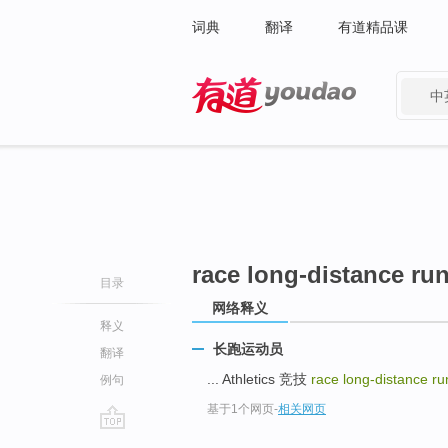
词典
翻译
有道精品课
中
有道 - 网易旗下搜索
race long-distance ru
目录
网络释义
释义
长跑运动员
翻译
... Athletics 竞技
race long-distance r
例句
基于1个网页
-
相关网页
go