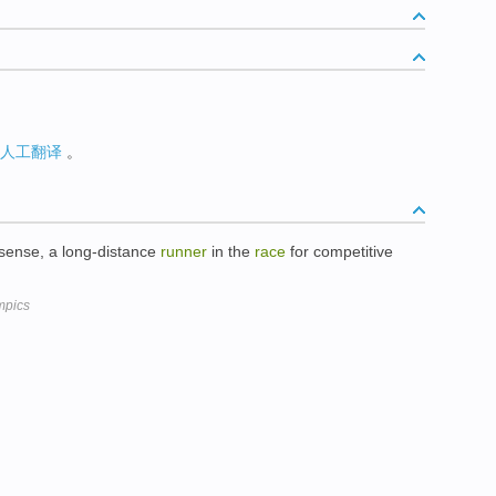
人工翻译
。
sense, a long-distance
runner
in the
race
for competitive
mpics