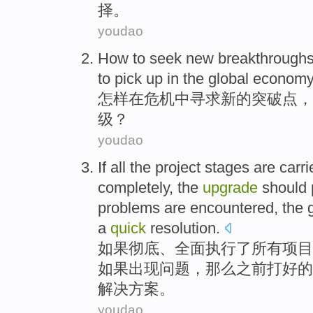
择
。
youdao
How
to
seek
new
breakthrough
to
pick up
in
the global
econom
怎样
在
危机
中
寻求
新的
突破点
，
级
？
youdao
If
all
the
project
stages
are
carri
completely
, the
upgrade
should
problems
are encountered, the
a
quick
resolution
.
如果
彻底
、
全面
执行
了
所有
项目
如果出现
问题
，那么之前打好的
解决方案。
youdao