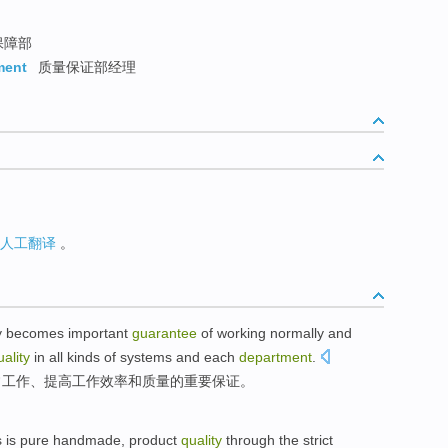
保障部
ment
质量保证部经理
人工翻译
。
ry becomes
important
guarantee
of
working
normally
and
uality
in all
kinds
of
systems
and
each
department
.
常
工作
、
提高
工作
效率
和
质量
的
重要
保证
。
s
is
pure
handmade
,
product
quality
through the
strict