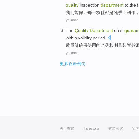
quality
inspection
department
to the
f
我们
能
保证
每
一双
鞋都
是
纯
手工制作
youdao
The
Quality
Department
shall
guaran
within
validity
period
.
质量部
确保
使用的监测和测量
装置
必
youdao
更多双语例句
关于有道
Investors
有道智选
官