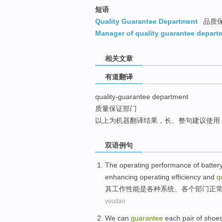
top
短语
Quality Guarantee Department
品质
Manager of quality guarantee depart
相关文章
有道翻译
quality-guarantee department
质量保证部门
以上为机器翻译结果，长、整句建议使用
双语例句
The
operating
performance
of batte
enhancing
operating
efficiency
and
q
其
工作
性能
是
各种
系统
、
各个
部门
正
youdao
We
can
guarantee
each
pair of
shoe