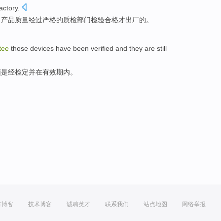
actory
.
，
产品
质量
经过
严格
的
质检
部门
检验合格才出厂的。
tee
those
devices
have
been
verified and they are still
须
是经检
定并在
有效期内
。
方博客
技术博客
诚聘英才
联系我们
站点地图
网络举报