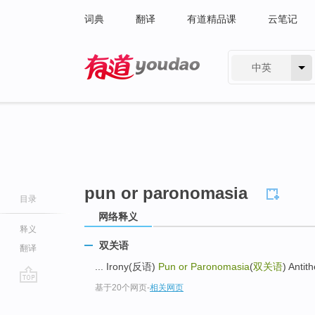
词典
翻译
有道精品课
云笔记
中英
有道 - 网易旗下搜索
pun or paronomasia
目录
网络释义
释义
双关语
翻译
... Irony(反语)
Pun or Paronomasia
(
双关语
) Anti
基于20个网页
-
相关网页
go
top