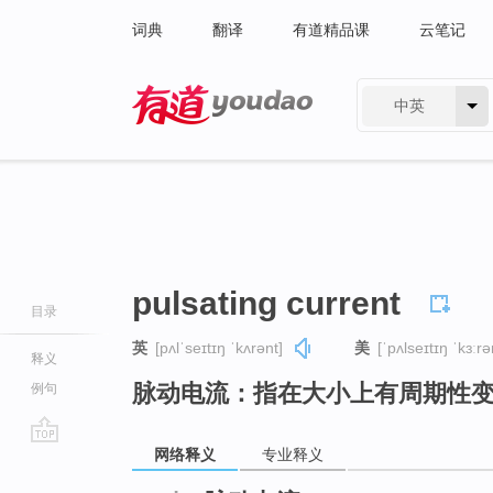
词典
翻译
有道精品课
云笔记
中英
有道 - 网易旗下搜索
pulsating current
目录
英
[pʌlˈseɪtɪŋ ˈkʌrənt]
美
[ˈpʌlseɪtɪŋ ˈkɜːrə
释义
脉动电流：指在大小上有周期性
例句
网络释义
专业释义
go
top