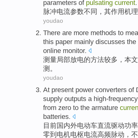
parameters
of
pulsating
current
.
脉冲
电流
参数
不同
，其
作用
机理
youdao
There are
more
methods
to
mea
this paper
mainly
discusses
the
online
monitor
.
测量
局部
放电
的
方法
较多
，
本文
测
。
youdao
At present
power converters
of
supply
outputs
a high-frequency
from
zero
to
the armature
curren
batteries
.
目前
国内外电动车
直流
驱动
功率
零
到
电机
电枢电流
高频
脉动
，不