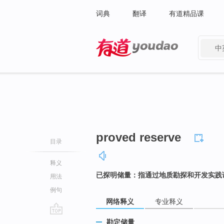
词典
翻译
有道精品课
中
有道 - 网易旗下搜索
proved reserve
目录
释义
已探明储量：指通过地质勘探和开发实践
用法
例句
网络释义
专业释义
go
勘定储量