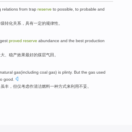
g
relations
from trap
reserve
to possible, to probable and
升级
转化
关系
，具有一定的规律性。
rgest
proved
reserve
abundance
and
the
best
production
最大
、稳产
效果
最好
的
煤层气田。
natural
gas
(
including
coal
gas) is
plinty
.
But
the gas
used
 so good.
）虽
丰
，
但
仅考虑
作清洁
燃料
一
种
方式
来
利用
不妥。