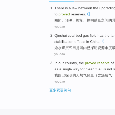
There is a law
between
the
upgradin
to
proved
reserves
.
圈闭
、预测、控制、
探明储量
之间
的
youdao
Qinshui
coal-bed gas
field
has
the
la
stabilization
effects
in
China
.
沁水
煤层气
田
是国内
已
探明资源
丰度
youdao
In our country
, the
proved
reserve
of
as
a
single
way
for
clean
fuel
, is not
我国
已
探明
的
天然气
储量
（
含
煤层气
youdao
更多双语例句