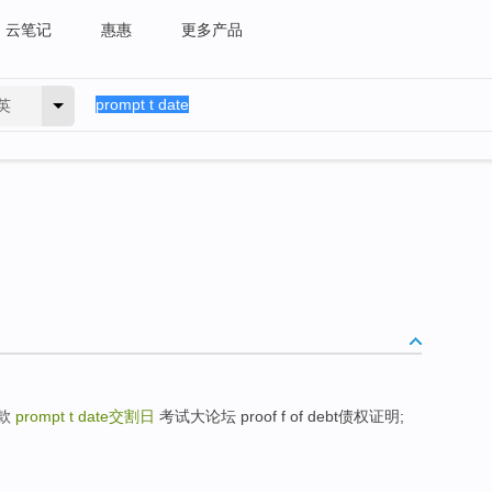
云笔记
惠惠
更多产品
英
收款
prompt t date
交割日
考试大论坛 proof f of debt债权证明;