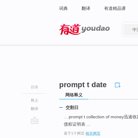
词典
翻译
有道精品课
中
有道 - 网易旗下搜索
prompt t date
目录
网络释义
释义
交割日
翻译
... prompt t collection of money迅速
债权证明表 ...
go
基于1个网页
-
相关网页
top