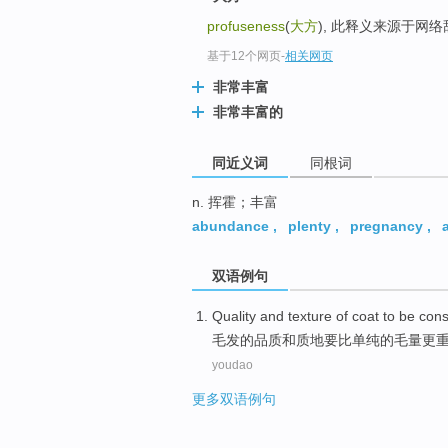
top
profuseness
(
大方
), 此释义来源于网
基于12个网页
-
相关网页
非常丰富
非常丰富的
同近义词
同根词
n. 挥霍；丰富
abundance
,
plenty
,
pregnancy
,
双语例句
Quality
and
texture
of
coat
to be
cons
毛发
的
品质
和
质地
要
比
单纯
的
毛
量更
youdao
更多双语例句