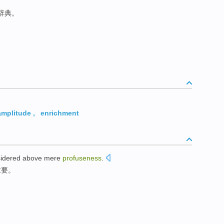
络辞典。
amplitude
,
enrichment
idered above
mere
profuseness
.
重要。