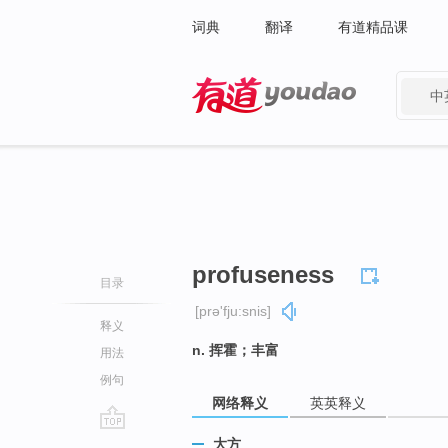
词典
翻译
有道精品课
中
有道 - 网易旗下搜索
profuseness
目录
[prə'fju:snis]
释义
n. 挥霍；丰富
用法
例句
网络释义
英英释义
go
大方