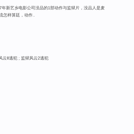
87年新艺乡电影公司没品的1部动作与监狱片，没品人是麦
怎样算廷，动作..
风云Ⅱ逃犯 ; 监狱风云2逃犯