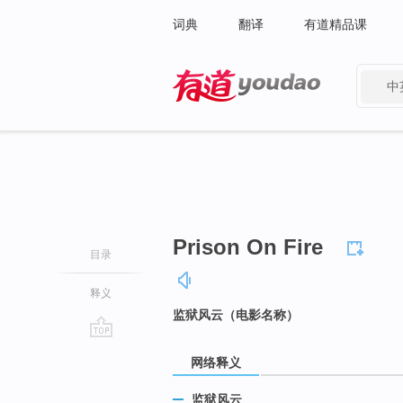
词典
翻译
有道精品课
中
有道 - 网易旗下搜索
Prison On Fire
目录
释义
监狱风云（电影名称）
go
网络释义
top
监狱风云