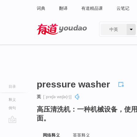
词典
翻译
有道精品课
云笔记
中英
有道 - 网易旗下搜索
pressure washer
目录
英
[ˈpreʃə wɒʃə(r)]
释义
高压清洗机：一种机械设备，使
例句
面。
go
top
网络释义
英英释义