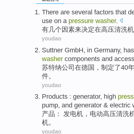
There are
several
factors
that d
use
on
a
pressure
washer
.
有
几个
因素
来
决定
在
高压
清洗机
youdao
Suttner GmbH
,
in
Germany
,
has
washer
components
and
access
苏
特纳
公司
在
德国
，制定
了
40
件
。
youdao
Products
:
generator
,
high
press
pump
, and
generator & electric
产品
：
发电机
，
电动
高压
清洗
机。
youdao