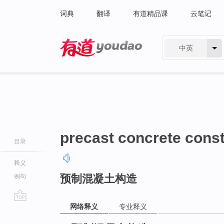
词典
翻译
有道精品课
云笔记
中英
有道 - 网易旗下搜索
precast concrete const
目录
释义
预制混凝土构造
例句
网络释义
专业释义
go
top