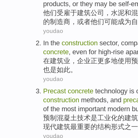
products
,
or
they
may
be
self-e
他们
受雇于
建筑
公司
，
水泥
和
混
的
制造商
，
或者
他们
可能
成为
自
youdao
In
the
construction
sector
,
comp
concrete
,
even
for
high-rise
apar
在
建筑业
，
企业
正
更多地
使用
预
也是如此。
youdao
Precast
concrete
technology
is
construction
methods
, and
prec
of
the most
important
modern
bu
预制
混凝土
技术
是
工业化
的
建筑
现代
建筑
最
重要
的结构形式
之一
youdao