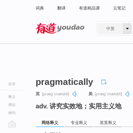
词典
翻译
有道精品课
云笔记
中英
有道 - 网易旗下搜索
pragmatically
目录
英
[præɡˈmætɪkli]
美
[præɡˈmætɪkli]
释义
adv. 讲究实效地；实用主义地
用法
例句
网络释义
专业释义
英英释义
go