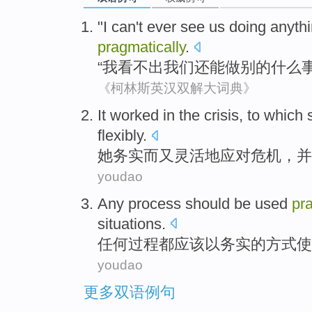
"
I
can
't
ever
see
us
doing
anyth
pragmatically
.
“
我
看
不
出
我们
还
能
做
别的
什么
《柯林斯英汉双解大词典》
It worked in the
crisis
, to
which
flexibly
.
她
务实
而
又
灵活
地应对
危机
，
并
youdao
Any
process
should be
used
pr
situations
.
任何
过程
都
应该
以
务实
的方式
使
youdao
更多双语例句