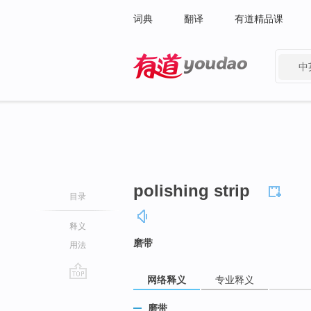
词典
翻译
有道精品课
中
有道 - 网易旗下搜索
polishing strip
目录
释义
磨带
用法
网络释义
专业释义
go
top
磨带