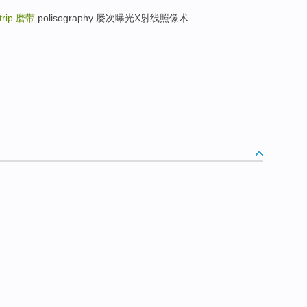
trip
磨带
polisography 屡次曝光X射线照像术 ...