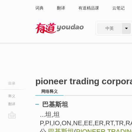
词典
翻译
有道精品课
云笔记
中英
有道 - 网易旗下搜索
pioneer trading corpor
目录
网络释义
释义
巴基斯坦
翻译
...坦,坦
P,PI,IO,ON,NE,EE,ER,RT,TR,R
go
top
公,
巴基斯坦
(
PIONEER TRADI