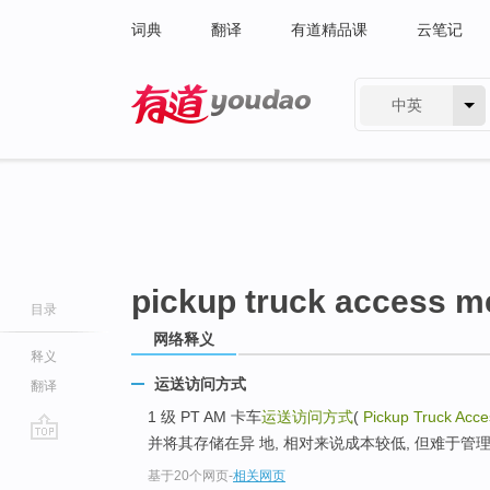
词典
翻译
有道精品课
云笔记
中英
有道 - 网易旗下搜索
pickup truck access m
目录
网络释义
释义
运送访问方式
翻译
1 级 PT AM 卡车
运送访问方式
(
Pickup Truck Acc
并将其存储在异 地, 相对来说成本较低, 但难于管
go
基于20个网页
-
相关网页
top