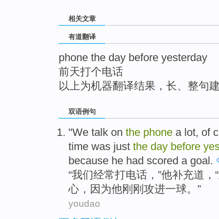
top
相关文章
有道翻译
phone the day before yesterday
前天打个电话
以上为机器翻译结果，长、整句
双语例句
"
We
talk
on
the
phone
a lot, of 
time
was just
the
day
before
yes
because
he
had
scored
a
goal
.
“
我们
经常
打电话
，”
他
补充道
，“
心，
因为
他
刚刚
攻进
一
球。”
youdao