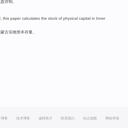
续
盘存制。
d
, this paper calculates
the
stock
of
physical
capital
in Inner
内蒙古
实物
资本
存量
。
方博客
技术博客
诚聘英才
联系我们
站点地图
网络举报