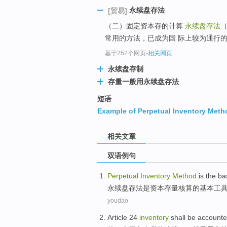
永续盘存法
[贸易]
（二）固定资本存的计算
永续盘存法
常用的方法，已成为国 际上较为通行
基于252个网页
-
相关网页
永续盘存制
存量一般用永续盘存法
短语
Example of Perpetual Inventory Meth
相关文章
双语例句
Perpetual
Inventory
Method
is
the
ba
永续
盘存
法
是
资本
存量
核算
的
基本
工
youdao
Article
24
inventory
shall be
accounte