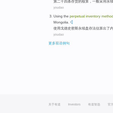
第二十四条
存货
的
核算
，一般
采用
永
youdao
Using
the
perpetual
inventory
metho
Mongolia
.
使用
戈德
史密斯
永续
盘存
法
估算出
了
youdao
更多双语例句
关于有道
Investors
有道智选
官