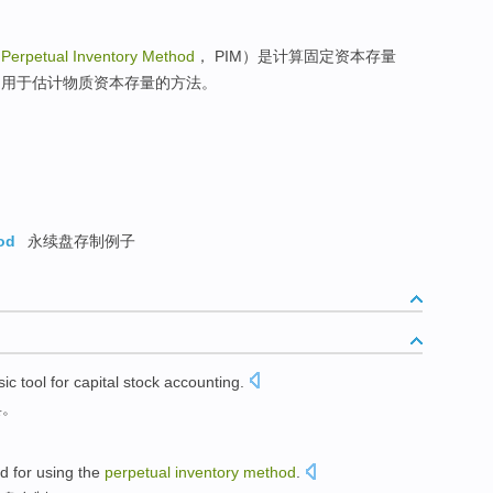
（
Perpetual Inventory Method
， PIM）是计算固定资本存量
的用于估计物质资本存量的方法。
od
永续盘存制例子
sic
tool
for
capital
stock
accounting
.
具
。
d for
using the
perpetual
inventory
method
.