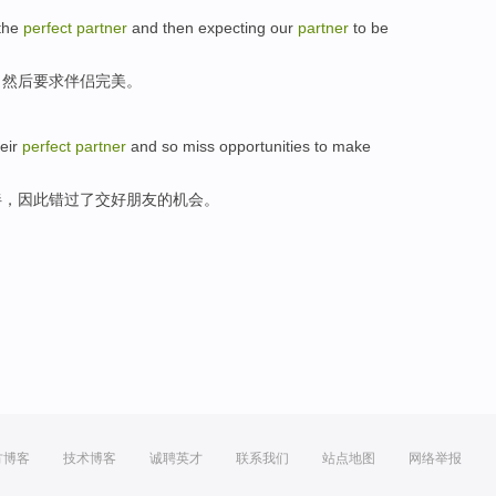
the
perfect
partner
and
then
expecting
our
partner
to be
，
然后
要求
伴侣完美。
eir
perfect
partner
and
so
miss
opportunities
to make
伴
，
因此
错过了
交好朋友的
机会
。
方博客
技术博客
诚聘英才
联系我们
站点地图
网络举报