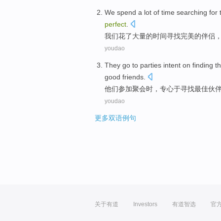
We
spend
a lot
of
time
searching for
perfect
.
我们
花
了
大量
的
时间
寻找
完美
的
伴侣
youdao
They
go to parties
intent on
finding th
good
friends
.
他们
参加
聚会时，
专心
于
寻找
最佳
伙
youdao
更多双语例句
关于有道
Investors
有道智选
官