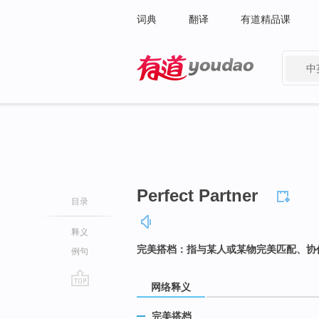
词典
翻译
有道精品课
中
有道 - 网易旗下搜索
Perfect Partner
目录
释义
完美搭档：指与某人或某物完美匹配、协
例句
网络释义
go
top
完美搭档