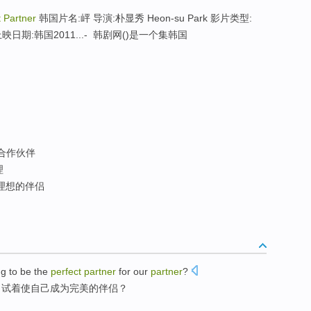
t Partner
韩国片名:岼 导演:朴显秀 Heon-su Park 影片类型:
日期:韩国2011...- 韩剧网()是一个集韩国
合作伙伴
理
理想的伴侣
ng
to
be
the
perfect
partner
for
our
partner
?
，
试着
使
自己
成为
完美
的
伴侣？