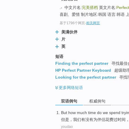
.- 中文片名:
完美搭档
英文片名:
Perfec
喜剧、爱情 制片地区:韩国 语言:韩语 上映
基于1796个网页
-
相关网页
美满伙伴
片
英
短语
Finding the perfect partner
寻找最佳
HP Perfect Partner Keyboard
超级助
Looking for the perfect partner
寻找
更多
网络短语
双语例句
权威例句
But
how much
time
do
we
spend
tryi
但是
，
我们
有没有
为
伴侣
花费
过
时间
youdao