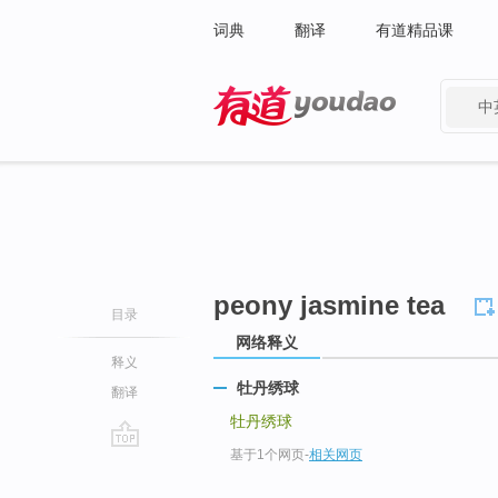
词典
翻译
有道精品课
中
有道 - 网易旗下搜索
peony jasmine tea
目录
网络释义
释义
牡丹绣球
翻译
牡丹绣球
基于1个网页
-
相关网页
go
top