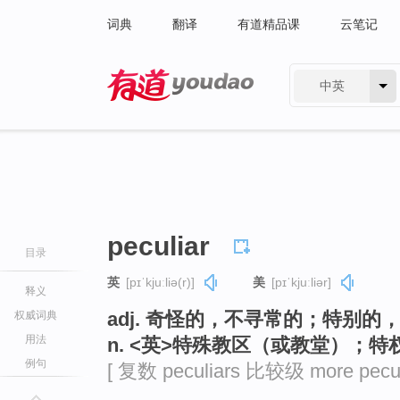
词典
翻译
有道精品课
云笔记
中英
有道 - 网易旗下搜索
peculiar
目录
英
[pɪˈkjuːliə(r)]
美
[pɪˈkjuːliər]
释义
adj. 奇怪的，不寻常的；特别
权威词典
用法
n. <英>特殊教区（或教堂）；
例句
[ 复数 peculiars 比较级 more pecul