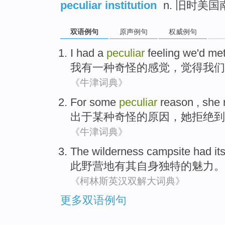
peculiar institution
n. 旧时美
双语例句
原声例句
权威例句
I
had
a
peculiar
feeling
we
'd
me
我
有
一种
奇怪的
感觉
，觉得
我们
《牛津词典》
For
some
peculiar
reason
,
she
出于
某种
奇怪的
原因
，
她
拒绝
到
《牛津词典》
The wilderness
campsite
had
it
此
野营地
有
其
自身
独特的
魅力。
《柯林斯英汉双解大词典》
更多双语例句