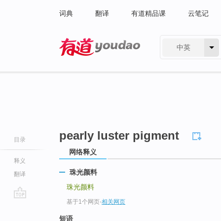
词典
翻译
有道精品课
云笔记
中英
有道 - 网易旗下搜索
pearly luster pigment
目录
网络释义
释义
珠光颜料
翻译
珠光颜料
基于1个网页
-
相关网页
go
top
短语