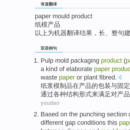
有道翻译
top
paper mould product
纸模产品
以上为机器翻译结果，长、整句
双语例句
Pulp
mold
packaging
product
(
p
a
kind
of
elaborate
paper
produc
waste
paper
or plant fibred.
纸浆
模
制品
在
产品
的
包装
与固定
通过
各种
结构形式来满足对产品
youdao
Based
on
the
punching
section
different
gap
conditions
this
pap