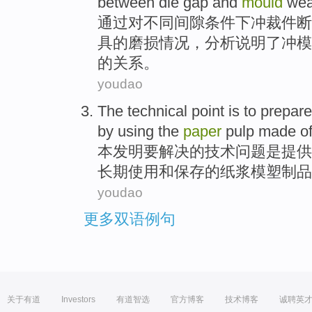
between
die
gap
and
mould
wea
通过
对
不同
间隙
条件
下
冲裁件
断
具
的
磨损
情况，
分析
说明了
冲模
的关系。
youdao
The
technical
point
is
to prepar
by
using
the
paper
pulp made
o
本
发明要解决
的
技术
问题
是
提供
长期
使用
和保存
的
纸浆
模塑
制品
youdao
更多双语例句
关于有道
Investors
有道智选
官方博客
技术博客
诚聘英