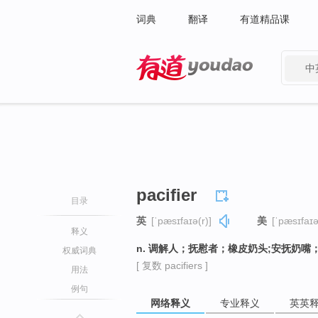
词典
翻译
有道精品课
中
有道 - 网易旗下搜索
pacifier
目录
英
[ˈpæsɪfaɪə(r)]
美
[ˈpæsɪfaɪə
释义
n. 调解人；抚慰者；橡皮奶头;安抚奶嘴
权威词典
[ 复数 pacifiers ]
用法
例句
网络释义
专业释义
英英