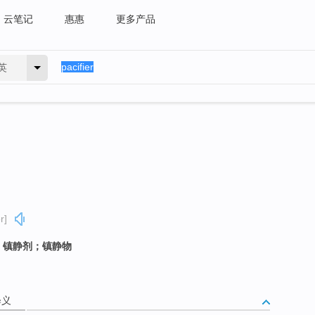
云笔记
惠惠
更多产品
英
r]
；镇静剂；镇静物
释义