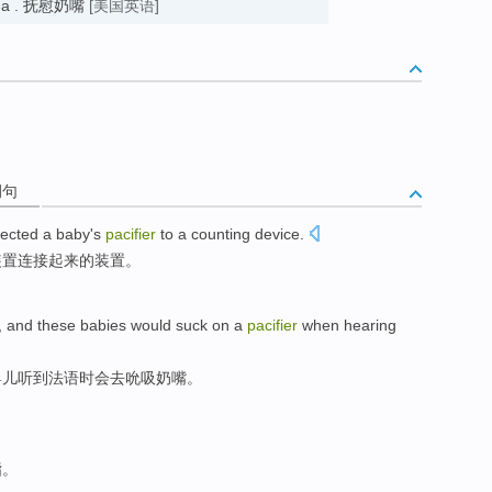
as a . 抚慰奶嘴
[美国英语]
例句
ected
a
baby
's
pacifier
to a
counting
device
.
装置
连接
起来的
装置
。
, and
these
babies
would suck on
a
pacifier
when
hearing
婴儿
听到法语时会去吮吸
奶嘴
。
指。