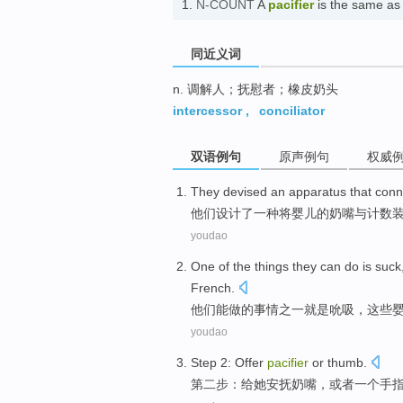
1.
N-COUNT
A
pacifier
is the same 
同近义词
n. 调解人；抚慰者；橡皮奶头
intercessor
,
conciliator
双语例句
原声例句
权威
They
devised
an
apparatus
that
conn
他们
设计了
一种
将
婴儿
的
奶嘴
与
计数
youdao
One
of the
things
they
can
do
is
suck
French
.
他们
能
做
的
事情
之一
就是
吮吸
，
这些
youdao
Step
2
:
Offer
pacifier
or
thumb
.
第二
步
：
给
她安抚奶嘴，
或者
一个手