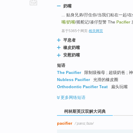
奶嘴
go
... 贴身兄弟/孖住你/当我们粘在一起/在你
top
嘴/
奶嘴
/摇舵记/凑仔型警 The
Pacifier
发
基于5365个网页
-
相关网页
平息者
橡皮奶嘴
安慰奶嘴
短语
The Pacifier
限制级褓母 ; 超级奶爸 ; 
Nubless Pacifier
光滑的橡皮圈
Orthodontic Pacifier Teat
扁头玩嘴
更多
网络短语
柯林斯英汉双解大词典
pacifier
/ˈpæsɪˌfaɪə/