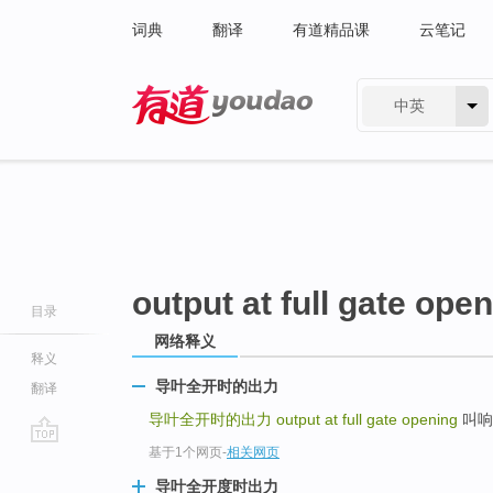
词典
翻译
有道精品课
云笔记
中英
有道 - 网易旗下搜索
output at full gate ope
目录
网络释义
释义
导叶全开时的出力
翻译
导叶全开时的出力
output at full gate opening
叫响你完
基于1个网页
-
相关网页
go
top
导叶全开度时出力