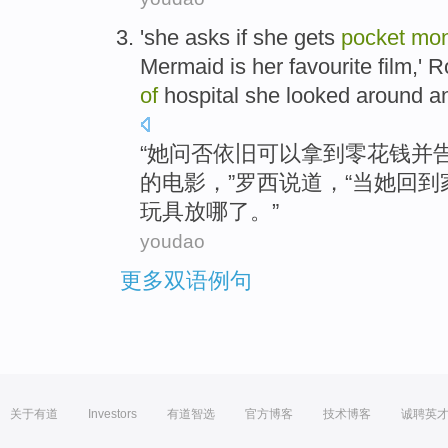
'
she
asks
if she
gets
pocket
mo
Mermaid
is
her
favourite
film
,'
R
of
hospital she
looked
around a
“
她
问
否依旧
可以
拿到零花钱
并
的
电影
，”
罗西
说道
，“
当
她
回到
玩具放
哪
了。”
youdao
更多双语例句
关于有道
Investors
有道智选
官方博客
技术博客
诚聘英