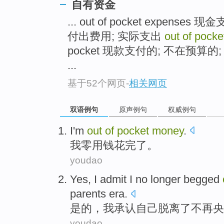
自有资金
... out of pocket expen
付出费用; 实际支出
out of pock
pocket 现款支付的; 不在预算的
...
基于52个网页
-
相关网页
双语例句
原声例句
权威例句
I
'm
out
of
pocket
money
.
我
零用钱
花完了。
youdao
Yes
,
I
admit
I
no longer
begged
parents
era
.
是的
，
我
承认
自己
脱离
了
不再
央
youdao