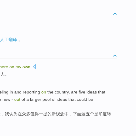
人工翻译
。
here
on
my
own
.
个人。
eling
in
and
reporting
on
the
country
,
are
five
ideas
that
a
new -
out
of
a larger pool
of
ideas that could be
验，我
认为
在众多
值得一提
的
新
观念
中，
下面这
五个
是
印度
转