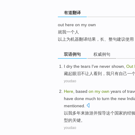
top
有道翻译
out here on my own
就我一个人
以上为机器翻译结果，长、整句建议使用
双语例句
权威例句
I
dry the tears
I
've never
shown
,
Out
藏起
眼泪
不
让人
看到
，
我
只有
自己
一
youdao
Here
,
based
on
my
own
years
of
trav
have done much to turn the
new
Indi
mentioned
.
以
我
多年
来
旅游
并
报导
这个
国家
的
经
型
的
关键。
youdao