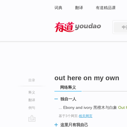
词典
翻译
有道精品课
中
有道 - 网易旗下搜索
out here on my own
目录
网络释义
释义
独自一人
翻译
... Ebony and ivory 黑檀木与白象
Out 
例句
基于3个网页
-
相关网页
这里只有我自己
go