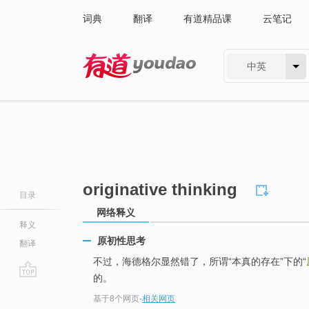
词典
翻译
有道精品课
云笔记
中英
有道 - 网易旗下搜索
originative thinking
目录
网络释义
释义
原初性思考
翻译
不过，海德格尔显然错了，所谓“本真的存在”下的“
的。
go
基于8个网页
-
相关网页
top