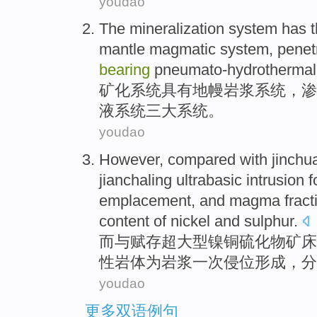
youdao
The mineralization
system
has
mantle
magmatic
system,
penetr
bearing
pneumato-hydrothermal
矿
化
系统
具有
地幔
岩浆
系统，
渗
液系统
三
大系统。
youdao
However
,
compared with
jinchu
jianchaling ultrabasic intrusion
f
emplacement
, and
magma
fract
content
of
nickel
and
sulphur
.
而
与
赋存超大型镍铜硫化物矿床
性岩体
为岩浆
一次
侵位
形成
，分
youdao
更多双语例句