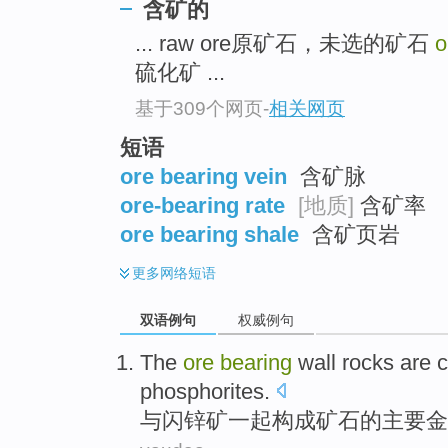
含矿的
... raw ore原矿石，未选的矿石
o
硫化矿 ...
基于309个网页
-
相关网页
短语
ore bearing vein
含矿脉
ore-bearing rate
[地质]
含矿率
ore bearing shale
含矿页岩
更多
网络短语
双语例句
权威例句
The
ore
bearing
wall rocks are
phosphorites
.
与
闪锌矿
一起
构成矿石
的
主要
金