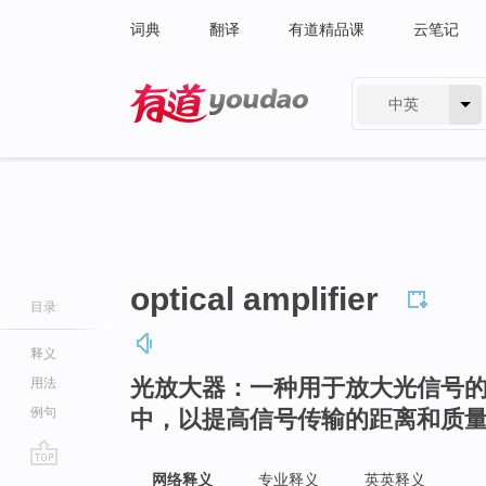
词典
翻译
有道精品课
云笔记
中英
有道 - 网易旗下搜索
optical amplifier
目录
释义
光放大器：一种用于放大光信号
用法
例句
中，以提高信号传输的距离和质
go
网络释义
专业释义
英英释义