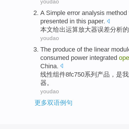
youdao
A
Simple
error
analysis
method
presented
in this paper.
本文
给出
运算
放大器
误差
分析
的
youdao
The
produce
of the
linear
modul
consumed power
integrated
ope
China
.
线性
组件
8
fc750
系列
产品，
是
我
器
。
youdao
更多双语例句