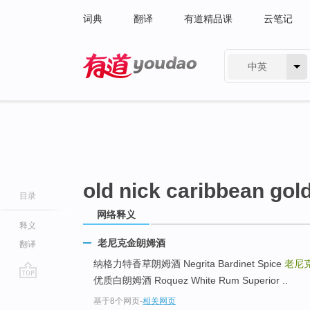
词典
翻译
有道精品课
云笔记
中英
有道 - 网易旗下搜索
old nick caribbean gol
目录
网络释义
释义
老尼克金朗姆酒
翻译
纳格力特香草朗姆酒 Negrita Bardinet Spice
老尼
优质白朗姆酒 Roquez White Rum Superior ..
go
基于8个网页
-
相关网页
top