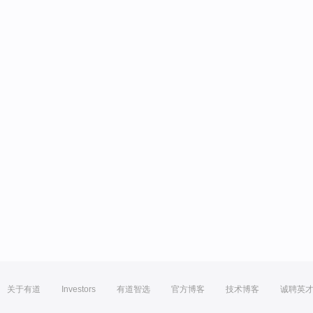
关于有道
Investors
有道智选
官方博客
技术博客
诚聘英