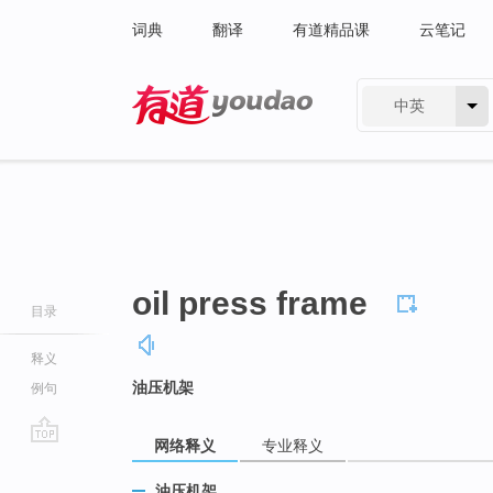
词典
翻译
有道精品课
云笔记
中英
有道 - 网易旗下搜索
oil press frame
目录
释义
油压机架
例句
网络释义
专业释义
go
top
油压机架