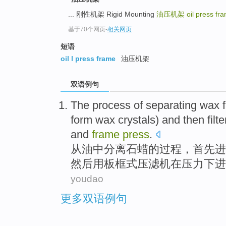
... 刚性机架 Rigid Mounting
油压机架
oil press fr
基于70个网页
-
相关网页
短语
oil l press frame
油压机架
双语例句
The
process
of
separating
wax
form
wax
crystals
) and
then
filt
and
frame
press
.
从
油
中分离
石蜡
的
过程
，
首先
进
然后
用
板
框式
压
滤
机
在
压力
下
进
youdao
更多双语例句