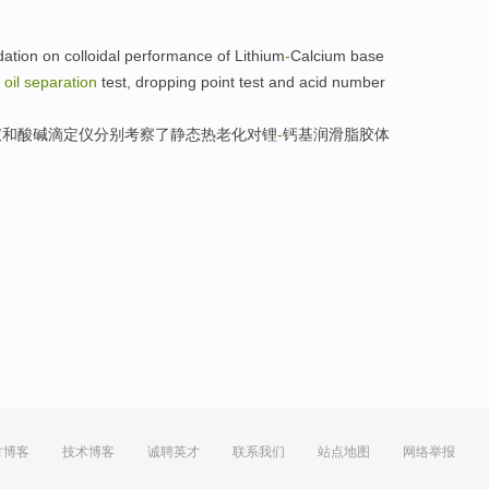
dation
on
colloidal
performance
of
Lithium
-
Calcium
base
oil
separation
test,
dropping
point
test
and
acid
number
仪
和
酸碱滴定仪分别
考察了
静态
热
老化
对
锂
-
钙
基
润滑脂
胶体
方博客
技术博客
诚聘英才
联系我们
站点地图
网络举报