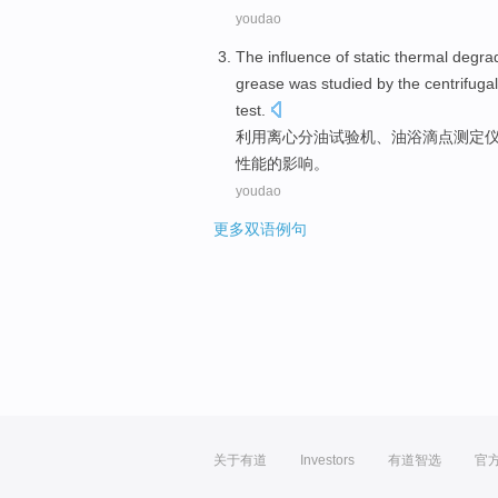
youdao
The
influence
of
static
thermal
degra
grease
was
studied
by the
centrifugal
test.
利用
离心分
油
试验机、油浴
滴
点
测定
性能
的
影响
。
youdao
更多双语例句
关于有道
Investors
有道智选
官