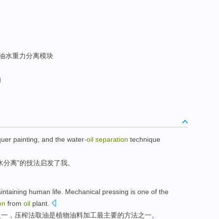
 ; 油水重力分离模块
油
quer painting
, and the
water
-
oil
separation
technique
水
分离
”的
技法
启发了
我
。
intaining
human
life
.
Mechanical pressing
is
one
of
the
on
from
oil
plant
.
之一
，
压榨
法取
油
是植物
油料
加工
最
主要
的
方法
之一。