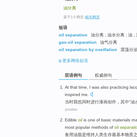
油分离
基于1个网页
-
相关网页
短语
oil separation
油分离 ; 油水分离 ; 油
gas-oil separation
油气分离
oil separation by oseillation
震荡分
更多
网络短语
双语例句
权威例句
At that
time
,
I
was
also
practicing lac
inspired
me
.
当时
我
也同时
进行
漆画
创作，其中“
油
youdao
Edible
oil
is
one
of
basic
materials
ma
most
popular
methods
of
oil
separati
食用
油脂
是
维持
人类
生存
最基本
物质