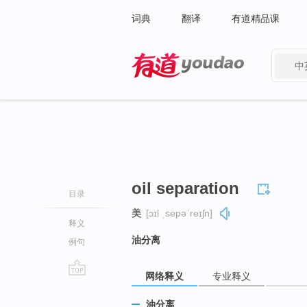
词典
翻译
有道精品课
中
有道 - 网易旗下搜索
oil separation
目录
美
[ɔɪl ˌsepəˈreɪʃn]
释义
油分离
例句
网络释义
专业释义
go
top
油分离