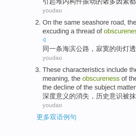
引起
堆内构件
振动
的
诸多
因素
都
youdao
On
the same
seashore road, th
excuding
a
thread of
obscurene
同一
条海滨公路，
寂寞
的
街灯
透
youdao
These characteristics include t
meaning
, the
obscureness
of t
the decline of the
subject
matter
深度
意义
的
消失
，
历史
意识
被抹
youdao
更多双语例句