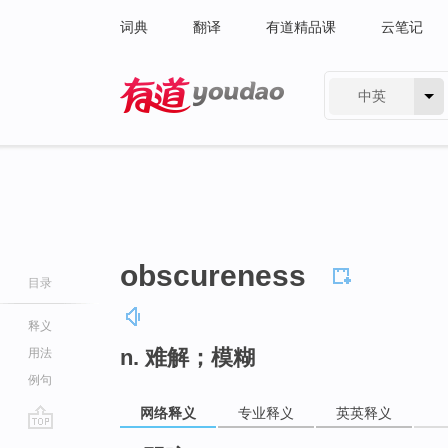
词典
翻译
有道精品课
云笔记
中英
有道 - 网易旗下搜索
obscureness
目录
释义
n. 难解；模糊
用法
例句
网络释义
专业释义
英英释义
go